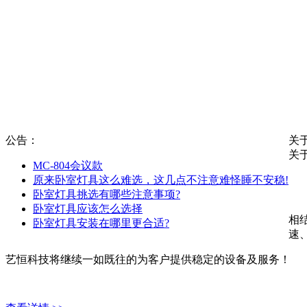
公告：
关
关
MC-804会议款
原来卧室灯具这么难选，这几点不注意难怪睡不安稳!
恩
卧室灯具挑选有哪些注意事项?
公
卧室灯具应该怎么选择
相
卧室灯具安装在哪里更合适?
速
艺恒科技将继续一如既往的为客户提供稳定的设备及服务！